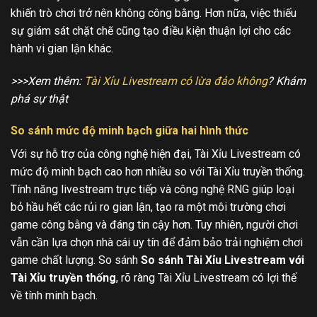
khiến trò chơi trở nên không công bằng. Hơn nữa, việc thiếu
sự giám sát chặt chẽ cũng tạo điều kiện thuận lợi cho các
hành vi gian lận khác.
>>>Xem thêm:
Tài Xỉu Livestream có lừa đảo không
? Khám
phá sự thật
So sánh mức độ minh bạch giữa hai hình thức
Với sự hỗ trợ của công nghệ hiện đại, Tài Xỉu Livestream có
mức độ minh bạch cao hơn nhiều so với Tài Xỉu truyền thống.
Tính năng livestream trực tiếp và công nghệ RNG giúp loại
bỏ hầu hết các rủi ro gian lận, tạo ra một môi trường chơi
game công bằng và đáng tin cậy hơn. Tuy nhiên, người chơi
vẫn cần lựa chọn nhà cái uy tín để đảm bảo trải nghiệm chơi
game chất lượng. So sánh
So sánh Tài Xỉu Livestream với
Tài Xỉu truyền thống
, rõ ràng Tài Xỉu Livestream có lợi thế
về tính minh bạch.