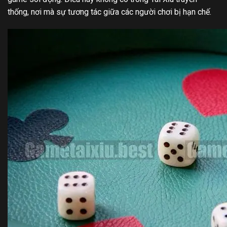
thống, nơi mà sự tương tác giữa các người chơi bị hạn chế.