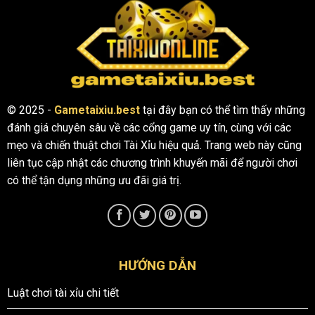
© 2025 -
Gametaixiu.best
tại đây bạn có thể tìm thấy những
đánh giá chuyên sâu về các cổng game uy tín, cùng với các
mẹo và chiến thuật chơi Tài Xỉu hiệu quả. Trang web này cũng
liên tục cập nhật các chương trình khuyến mãi để người chơi
có thể tận dụng những ưu đãi giá trị.
HƯỚNG DẪN
Luật chơi tài xỉu chi tiết