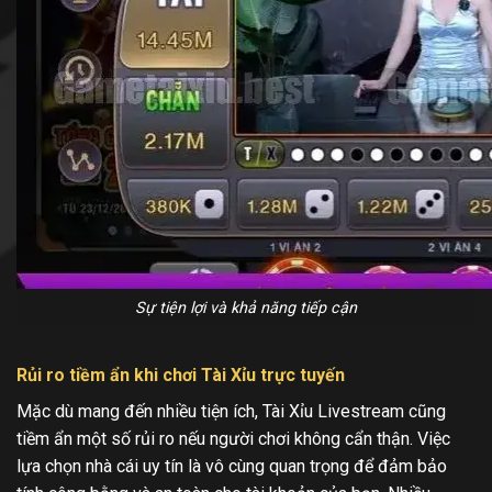
Sự tiện lợi và khả năng tiếp cận
Rủi ro tiềm ẩn khi chơi Tài Xỉu trực tuyến
Mặc dù mang đến nhiều tiện ích, Tài Xỉu Livestream cũng
tiềm ẩn một số rủi ro nếu người chơi không cẩn thận. Việc
lựa chọn nhà cái uy tín là vô cùng quan trọng để đảm bảo