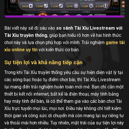
Bài viết này sẽ đi sâu vào
so sánh Tài Xỉu Livestream với
Tài Xỉu truyền thống
, giúp bạn hiểu rõ hơn về hai hình thức
chơi này và lựa chọn phù hợp với mình. Trải nghiệm
game tài
xỉu online uy tín
với kiến thức cơ bản.
Sự tiện lợi và khả năng tiếp cận
Trong khi Tài Xỉu truyền thống yêu cầu sự hiện diện vật lý tại
các sòng bạc hoặc tụ điểm chơi bài, thì Tài Xỉu Livestream
lại mang đến trải nghiệm hoàn toàn mới mẻ. Bạn chỉ cần một
thiết bị kết nối internet, bất kể là điện thoại, máy tính bảng
hay máy tính để bàn, là có thể tham gia vào các bàn chơi Tài
Xỉu trực tuyến mọi lúc, mọi nơi. Điều này không chỉ tiết kiệm
thời gian và công sức di chuyển mà còn mang lại sự riêng tư
và thoải mái hơn nhiều. Tuy nhiên, mặt trái của sự tiện lợi này