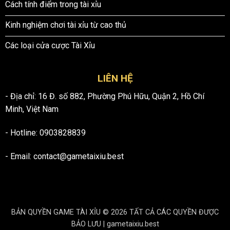
Cách tính điểm trong tài xỉu
Kinh nghiệm chơi tài xỉu từ cao thủ
Các loại cửa cược Tài Xỉu
LIÊN HỆ
- Địa chỉ: 16 Đ. số 882, Phường Phú Hữu, Quận 2, Hồ Chí
Minh, Việt Nam
- Hotline:
0903828839
- Email:
contact@gametaixiu.best
BẢN QUYỀN GAME TÀI XỈU © 2026 TẤT CẢ CÁC QUYỀN ĐƯỢC
BẢO LƯU | gametaixiu.best