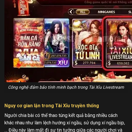
Công nghệ đảm bảo tính minh bạch trong Tài Xỉu Livestream
Nguy cơ gian lận trong Tài Xỉu truyền thống
Người chia bài có thể thao túng kết quả bằng nhiều cách
khác nhau như làm lệch hướng xí ngầu, sử dụng xí ngầu bịp,
… Điều này làm mất đi sự tin tưởng giữa các người chơi và