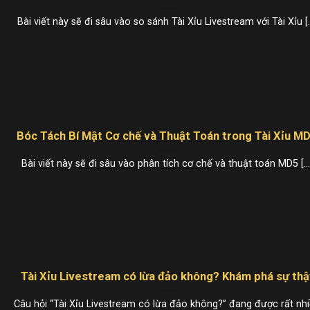
Bài viết này sẽ đi sâu vào so sánh Tài Xỉu Livestream với Tài Xỉu [..
Bóc Tách Bí Mật Cơ chế và Thuật Toán trong Tài Xỉu M
Bài viết này sẽ đi sâu vào phân tích cơ chế và thuật toán MD5 [...
Tài Xỉu Livestream có lừa đảo không? Khám phá sự thậ
Câu hỏi “Tài Xỉu Livestream có lừa đảo không?” đang được rất nh