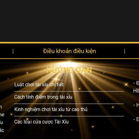
Điều khoản điều kiện
HƯỚNG DẪN
- 
Luật chơi tài xỉu chi tiết
Hồ
Cách tính điểm trong tài xỉu
- 
m
Kinh nghiệm chơi tài xỉu từ cao thủ
me
- 
Các loại cửa cược Tài Xỉu
ỉu
ác
n