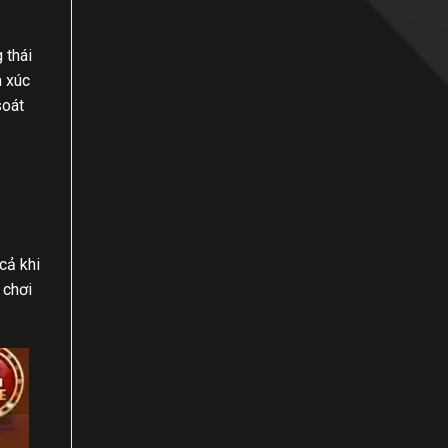
 thái
m xúc
soát
cả khi
 chơi