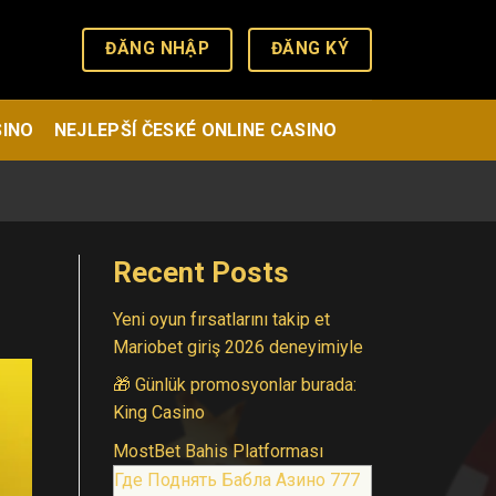
ĐĂNG NHẬP
ĐĂNG KÝ
SINO
NEJLEPŠÍ ČESKÉ ONLINE CASINO
Recent Posts
Yeni oyun fırsatlarını takip et
Mariobet giriş 2026 deneyimiyle
🎁 Günlük promosyonlar burada:
King Casino
MostBet Bahis Platforması
Где Поднять Бабла Азино 777