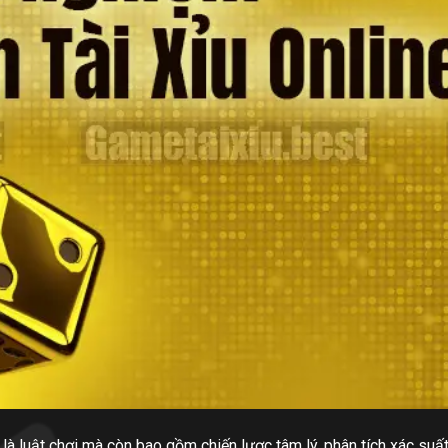
là luật chơi mà còn bao gồm chiến lược tâm lý, phân tích xác suất