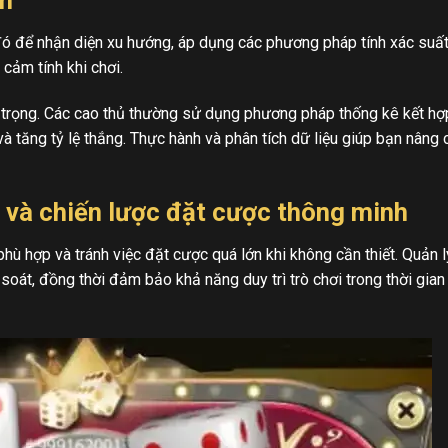
án
 đó để nhận diện xu hướng, áp dụng các phương pháp tính xác suất
cảm tính khi chơi.
uan trọng. Các cao thủ thường sử dụng phương pháp thống kê kết hợ
à tăng tỷ lệ thắng. Thực hành và phân tích dữ liệu giúp bạn nâng 
 và chiến lược đặt cược thông minh
hù hợp và tránh việc đặt cược quá lớn khi không cần thiết. Quản 
 soát, đồng thời đảm bảo khả năng duy trì trò chơi trong thời gian 