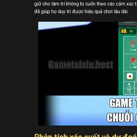
giữ cho tâm trí không bị cuốn theo các cảm xúc t
đã giúp họ duy trì được hiệu quả chơi lâu dài.