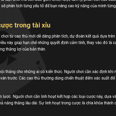
 tôi sẽ phân tích từng yếu tố để bạn nâng cao kỹ năng của mình từn
cược trong tài xỉu
 chơi từ cao thủ mới dễ dàng phân tích, dự đoán kết quả dựa trên
iều này giúp hạn chế những quyết định cảm tính, thay vào đó là c
ăng thắng lợi của bản thân.
 hội thắng cho những ai có kiến thức. Người chơi cần xác định khi 
g ván trước. Các cao thủ thường dùng chiến thuật đếm xác suất để
n lược. Người chơi cần linh hoạt kết hợp các loại cược này, dựa v
khả năng thắng lâu dài. Sự linh hoạt trong cược là chìa khóa thành