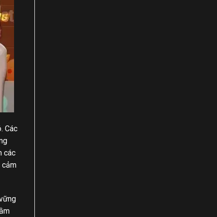
ó. Các
ằng
h các
i cảm
 vững
hằm