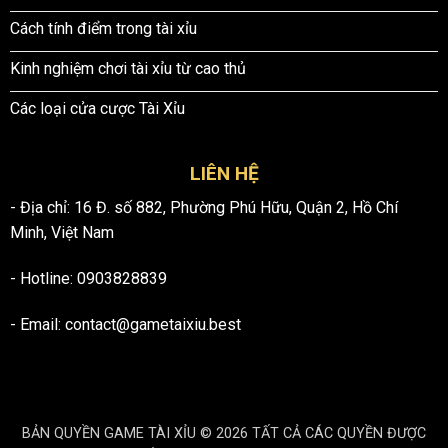
Cách tính điểm trong tài xỉu
Kinh nghiệm chơi tài xỉu từ cao thủ
Các loại cửa cược Tài Xỉu
LIÊN HỆ
- Địa chỉ: 16 Đ. số 882, Phường Phú Hữu, Quận 2, Hồ Chí
Minh, Việt Nam
- Hotline:
0903828839
- Email:
contact@gametaixiu.best
BẢN QUYỀN GAME TÀI XỈU © 2026 TẤT CẢ CÁC QUYỀN ĐƯỢC