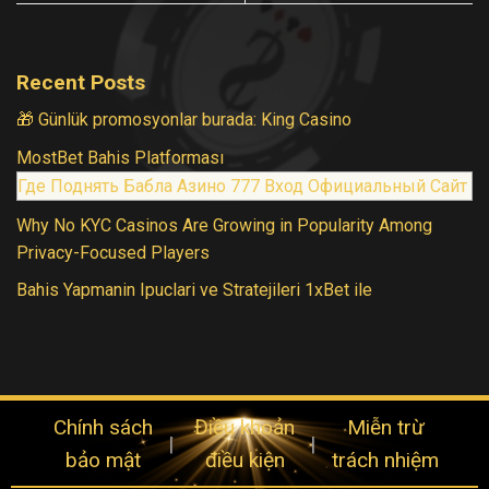
Recent Posts
🎁 Günlük promosyonlar burada: King Casino
MostBet Bahis Platforması
Где Поднять Бабла Азино 777 Вход Официальный Сайт
Why No KYC Casinos Are Growing in Popularity Among
Privacy-Focused Players
Bahis Yapmanin Ipuclari ve Stratejileri 1xBet ile
Chính sách
Điều khoản
Miễn trừ
bảo mật
điều kiện
trách nhiệm