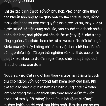
cuộc sống cá nhân.
Khi đã xác định được số vốn phù hợp, việc phân chia thành
các khoản nhỏ hợp lý sẽ giúp bạn có thể chơi lâu hơn, đồng
thời kiểm soát tốt hơn các quyết định cược. Ví dụ, thay vì đặt
cược tất cả số tiền cùng một lúc, bạn có thể chia thành nhiều
phần nhỏ hơn, mỗi phần chỉ nên chiếm một tỷ lệ % nhỏ trong
tổng nguồn vốn, nhằm hạn chế rủi ro và các tổn thất bất ngờ.
Meta của việc này không chỉ nằm ở việc hạn chế thua lỗ mà
còn tạo điều kiện để bạn trải nghiệm và khai thác các chiến
thuật khác nhau, từ đó đánh giá được chiến thuật hiệu quả
nhất cho từng giai đoạn.
Ngoài ra, việc đặt ra giới hạn thua và giới hạn thắng là cách
giữ cho nguồn vốn luôn trong tầm kiểm soát của bạn. Khi
đạt tới các mức giới hạn này, bạn nên dừng chơi để tránh
lâm vào trạng thái kích thích quá mức hoặc để mất kiểm
soát, bởi tâm lý “lỡ thắng” hoặc “thua hết rồi mới dừng”
thường khiến người chơi mất kiểm soát, làm tiêu tốn nguồn