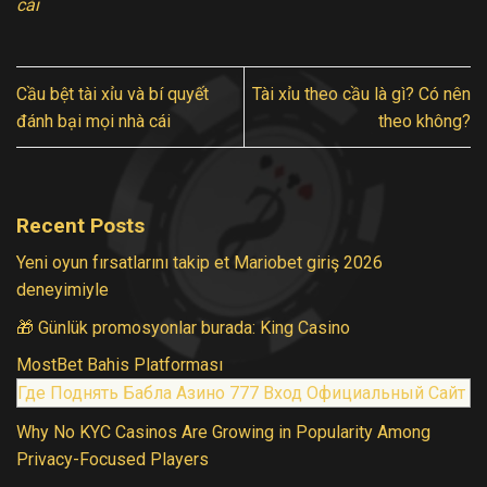
cái
Cầu bệt tài xỉu và bí quyết
Tài xỉu theo cầu là gì? Có nên
đánh bại mọi nhà cái
theo không?
Recent Posts
Yeni oyun fırsatlarını takip et Mariobet giriş 2026
deneyimiyle
🎁 Günlük promosyonlar burada: King Casino
MostBet Bahis Platforması
Где Поднять Бабла Азино 777 Вход Официальный Сайт
Why No KYC Casinos Are Growing in Popularity Among
Privacy-Focused Players