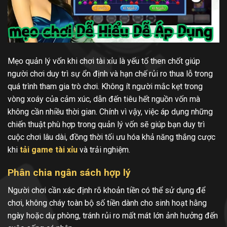
Mẹo quản lý vốn khi chơi tài xỉu là yếu tố then chốt giúp
người chơi duy trì sự ổn định và hạn chế rủi ro thua lỗ trong
quá trình tham gia trò chơi. Không ít người mắc kẹt trong
vòng xoáy của cảm xúc, dẫn đến tiêu hết nguồn vốn mà
không cần nhiều thời gian. Chính vì vậy, việc áp dụng những
chiến thuật phù hợp trong quản lý vốn sẽ giúp bạn duy trì
cuộc chơi lâu dài, đồng thời tối ưu hóa khả năng thắng cược
khi
tải game tài xỉu
và trải nghiệm.
Phân chia ngân sách hợp lý
Người chơi cần xác định rõ khoản tiền có thể sử dụng để
chơi, không cháy toàn bộ số tiền dành cho sinh hoạt hằng
ngày hoặc dự phòng, tránh rủi ro mất mát lớn ảnh hưởng đến