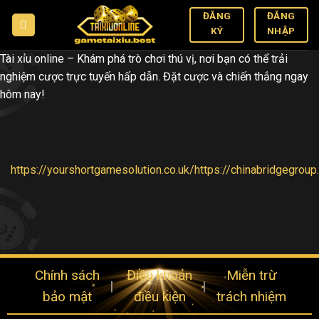
Skip
ĐĂNG
ĐĂNG
to
KÝ
NHẬP
content
Tài xỉu online – Khám phá trò chơi thú vị, nơi bạn có thể trải
nghiệm cược trực tuyến hấp dẫn. Đặt cược và chiến thắng ngay
hôm nay!
https://yourshortgamesolution.co.uk/
https://chinabridgegroup
Chính sách
Điều khoản
Miễn trừ
bảo mật
điều kiện
trách nhiệm